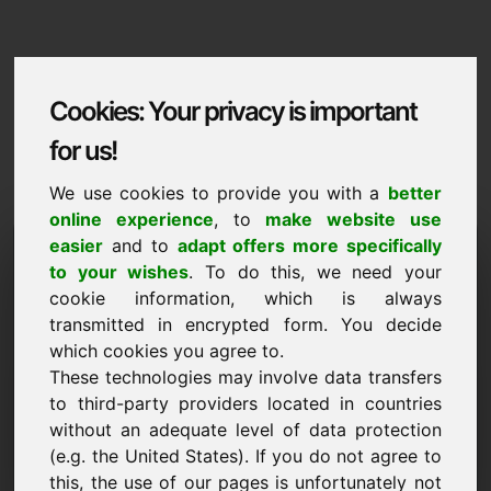
Cookies: Your privacy is important
for us!
We use cookies to provide you with a
better
online experience
, to
make website use
Domaininformation
easier
and to
adapt offers more specifically
to your wishes
. To do this, we need your
Domaininformation | Catala
cookie information, which is always
transmitted in encrypted form. You decide
Preu preferent: 750,00 Euro (sense IVA)
which cookies you agree to.
These technologies may involve data transfers
NOU
Alternatives de domini atractives directament a Find-
to third-party providers located in countries
Your-Domain.eu
without an adequate level of data protection
descobreix ->
(e.g. the United States). If you do not agree to
this, the use of our pages is unfortunately not