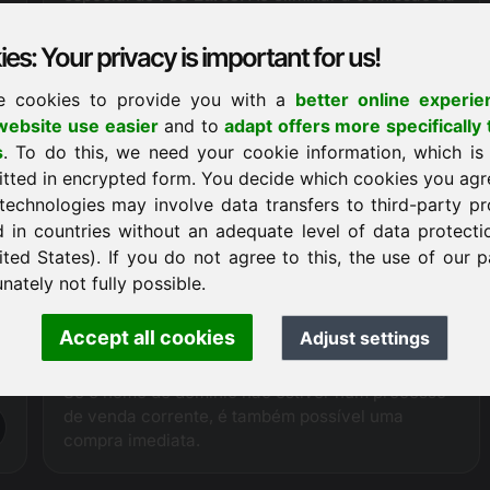
s
agência, podemos actualmente oferecer o
domínio u6.eu
20 a 30% mais barato
do que os
es: Your privacy is important for us!
nossos parceiros de vendas.
e cookies to provide you with a
better online experie
ebsite use easier
and to
adapt offers more specifically 
s
. To do this, we need your cookie information, which is
Pedido de compra
itted in encrypted form. You decide which cookies you agr
technologies may involve data transfers to third-party pr
d in countries without an adequate level of data protectio
Procedimento de compra
ited States). If you do not agree to this, the use of our p
Como
registador oficialmente autorizado
,
nately not fully possible.
Frankcom tem acesso técnico directo ao domínio
oferecido e pode, portanto, assegurar um
Accept all cookies
Adjust settings
tratamento sem complicações e sem problemas
.
de todo o processo de vendas.
Se o nome de domínio não estiver num processo
de venda corrente, é também possível uma
compra imediata.