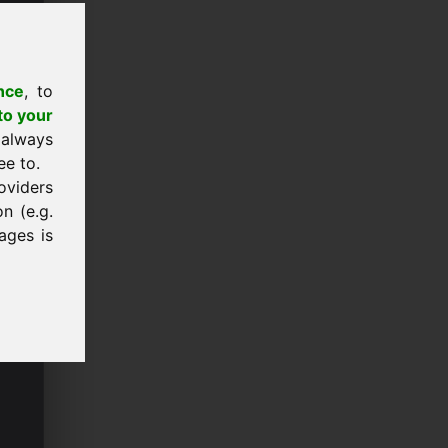
nce
, to
to your
 always
ee to.
oviders
n (e.g.
ages is